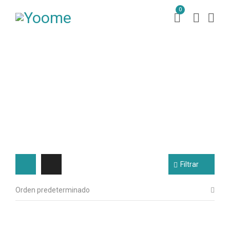
0
Libros
Inicio
Libros
/
Filtrar
Orden predeterminado