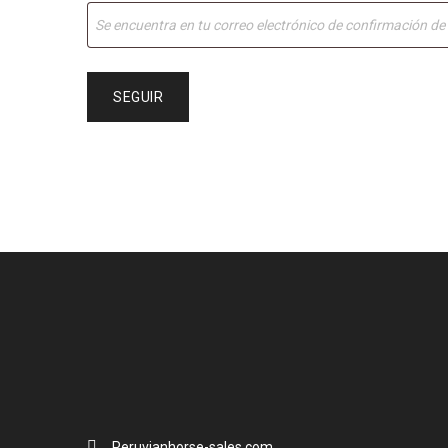
SEGUIR
Peruvianhorse-sales.com