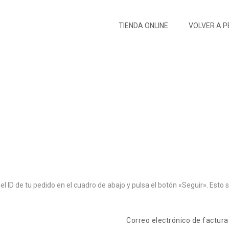
TIENDA ONLINE
VOLVER A 
Track order
Peruvian Horse Sales
Track order
/
l ID de tu pedido en el cuadro de abajo y pulsa el botón «Seguir». Esto s
Correo electrónico de factura