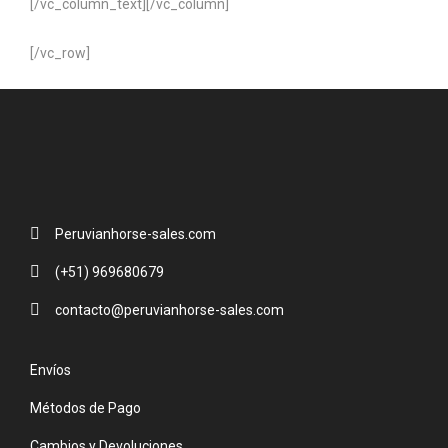
[/vc_column_text][/vc_column]
[/vc_row]
Peruvianhorse-sales.com
(+51) 969680679
contacto@peruvianhorse-sales.com
Envíos
Métodos de Pago
Cambios y Devoluciones