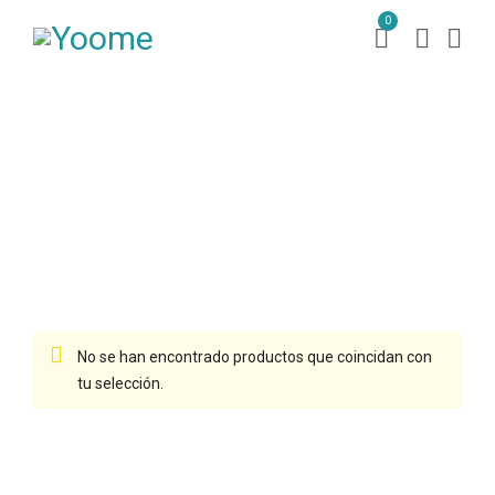
0
zamona
Inicio
Productos etiquetados “zamona”
/
No se han encontrado productos que coincidan con
tu selección.