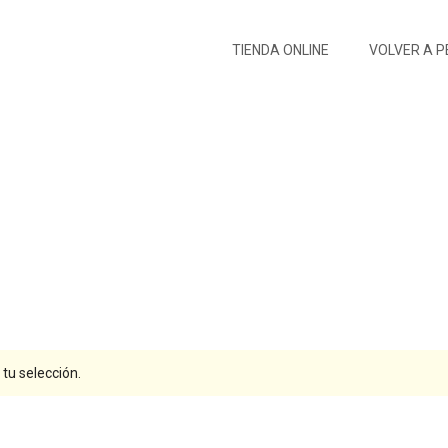
TIENDA ONLINE
VOLVER A 
Burberry
Inicio
Marcas de productos
Burberry
/
/
tu selección.