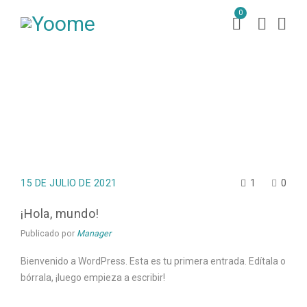
0
Peruvian Horse Sales
Sin categoría
¡Hola, mundo!
/
/
15 DE JULIO DE 2021
1
0
¡Hola, mundo!
Publicado por
Manager
Bienvenido a WordPress. Esta es tu primera entrada. Edítala o
bórrala, ¡luego empieza a escribir!